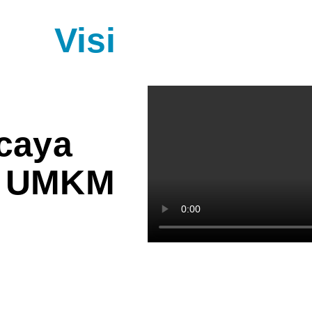
Visi
caya
g UMKM